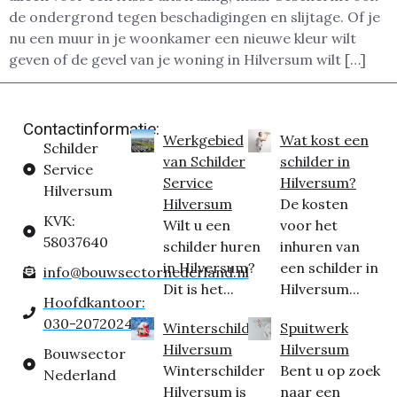
de ondergrond tegen beschadigingen en slijtage. Of je
nu een muur in je woonkamer een nieuwe kleur wilt
geven of de gevel van je woning in Hilversum wilt […]
Contactinformatie:
Werkgebied
Wat kost een
Schilder
van Schilder
schilder in
Service
Service
Hilversum?
Hilversum
Hilversum
De kosten
KVK:
Wilt u een
voor het
58037640
schilder huren
inhuren van
in Hilversum?
een schilder in
info@bouwsectornederland.nl
Dit is het...
Hilversum...
Hoofdkantoor:
030-2072024
Winterschilder
Spuitwerk
Hilversum
Hilversum
Bouwsector
Winterschilder
Bent u op zoek
Nederland
Hilversum is
naar een