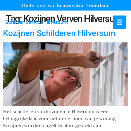
Onderdeel van Bouwsector Nederland
Tag:
Kozijnen Verven Hilversum
Schilder Service Hilversum
Kozijnen Schilderen Hilversum
Het schilderen van kozijnen in Hilversum is een
belangrijke klus voor het onderhoud van je woning.
Kozijnen worden dagelijks blootgesteld aan