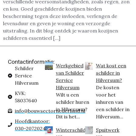
verschillende weersomstandigheden, zoals regen, zon
en kou. Goed geschilderde kozijnen bieden
bescherming tegen deze invloeden, verlengen de
levensduur en geven je woning een verzorgde
uitstraling. In dit blog ontdek je waarom kozijnen
schilderen essentieel […]
Contactinformatie:
Werkgebied
Wat kost een
Schilder
van Schilder
schilder in
Service
Service
Hilversum?
Hilversum
Hilversum
De kosten
KVK:
Wilt u een
voor het
58037640
schilder huren
inhuren van
in Hilversum?
een schilder in
info@bouwsectornederland.nl
Dit is het...
Hilversum...
Hoofdkantoor:
030-2072024
Winterschilder
Spuitwerk