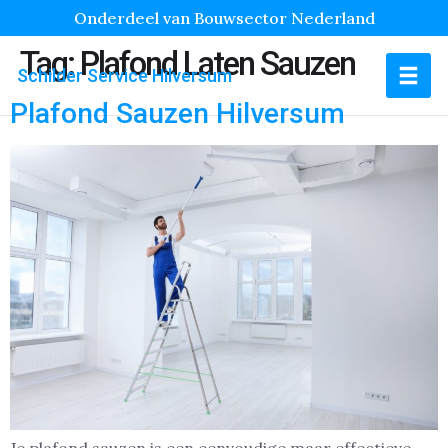
Onderdeel van Bouwsector Nederland
Tag:
Plafond Laten Sauzen
Schilder Service Hilversum
Plafond Sauzen Hilversum