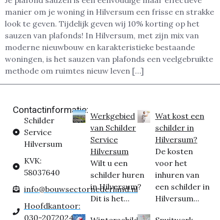
Je plafond sauzen is een eenvoudige maar effectieve
manier om je woning in Hilversum een frisse en strakke
look te geven. Tijdelijk geven wij 10% korting op het
sauzen van plafonds! In Hilversum, met zijn mix van
moderne nieuwbouw en karakteristieke bestaande
woningen, is het sauzen van plafonds een veelgebruikte
methode om ruimtes nieuw leven […]
Contactinformatie:
Werkgebied
Wat kost een
Schilder
van Schilder
schilder in
Service
Service
Hilversum?
Hilversum
Hilversum
De kosten
KVK:
Wilt u een
voor het
58037640
schilder huren
inhuren van
in Hilversum?
een schilder in
info@bouwsectornederland.nl
Dit is het...
Hilversum...
Hoofdkantoor:
030-2072024
Winterschilder
Spuitwerk