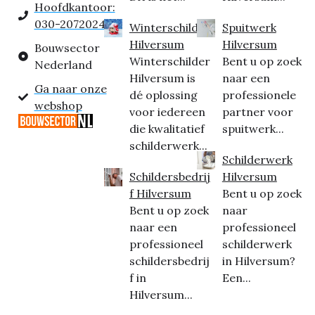
Hoofdkantoor:
030-2072024
Winterschilder
Spuitwerk
Hilversum
Hilversum
Bouwsector
Winterschilder
Bent u op zoek
Nederland
Hilversum is
naar een
Ga naar onze
dé oplossing
professionele
webshop
voor iedereen
partner voor
die kwalitatief
spuitwerk...
schilderwerk...
Schilderwerk
Schildersbedrij
Hilversum
f Hilversum
Bent u op zoek
Bent u op zoek
naar
naar een
professioneel
professioneel
schilderwerk
schildersbedrij
in Hilversum?
f in
Een...
Hilversum...