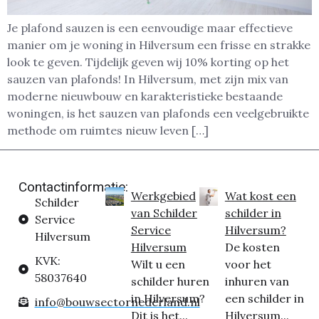
Je plafond sauzen is een eenvoudige maar effectieve
manier om je woning in Hilversum een frisse en strakke
look te geven. Tijdelijk geven wij 10% korting op het
sauzen van plafonds! In Hilversum, met zijn mix van
moderne nieuwbouw en karakteristieke bestaande
woningen, is het sauzen van plafonds een veelgebruikte
methode om ruimtes nieuw leven […]
Contactinformatie:
Werkgebied
Wat kost een
Schilder
van Schilder
schilder in
Service
Service
Hilversum?
Hilversum
Hilversum
De kosten
KVK:
Wilt u een
voor het
58037640
schilder huren
inhuren van
in Hilversum?
een schilder in
info@bouwsectornederland.nl
Dit is het...
Hilversum...