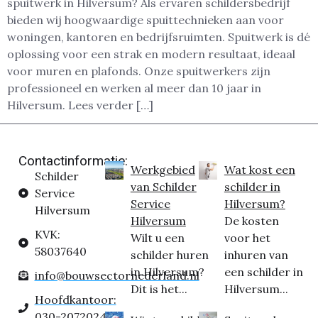
spuitwerk in Hilversum? Als ervaren schildersbedrijf
bieden wij hoogwaardige spuittechnieken aan voor
woningen, kantoren en bedrijfsruimten. Spuitwerk is dé
oplossing voor een strak en modern resultaat, ideaal
voor muren en plafonds. Onze spuitwerkers zijn
professioneel en werken al meer dan 10 jaar in
Hilversum. Lees verder […]
Contactinformatie:
Werkgebied
Wat kost een
Schilder
van Schilder
schilder in
Service
Service
Hilversum?
Hilversum
Hilversum
De kosten
KVK:
Wilt u een
voor het
58037640
schilder huren
inhuren van
in Hilversum?
een schilder in
info@bouwsectornederland.nl
Dit is het...
Hilversum...
Hoofdkantoor:
030-2072024