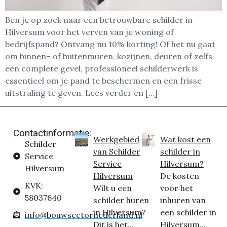
Ben je op zoek naar een betrouwbare schilder in
Hilversum voor het verven van je woning of
bedrijfspand? Ontvang nu 10% korting! Of het nu gaat
om binnen– of buitenmuren, kozijnen, deuren of zelfs
een complete gevel, professioneel schilderwerk is
essentieel om je pand te beschermen en een frisse
uitstraling te geven. Lees verder en […]
Contactinformatie:
Werkgebied
Wat kost een
Schilder
van Schilder
schilder in
Service
Service
Hilversum?
Hilversum
Hilversum
De kosten
KVK:
Wilt u een
voor het
58037640
schilder huren
inhuren van
in Hilversum?
een schilder in
info@bouwsectornederland.nl
Dit is het...
Hilversum...