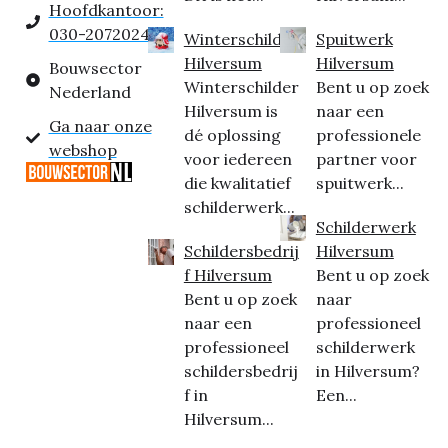
Hoofdkantoor:
030-2072024
Winterschilder
Spuitwerk
Hilversum
Hilversum
Bouwsector
Winterschilder
Bent u op zoek
Nederland
Hilversum is
naar een
Ga naar onze
dé oplossing
professionele
webshop
voor iedereen
partner voor
die kwalitatief
spuitwerk...
schilderwerk...
Schilderwerk
Schildersbedrij
Hilversum
f Hilversum
Bent u op zoek
Bent u op zoek
naar
naar een
professioneel
professioneel
schilderwerk
schildersbedrij
in Hilversum?
f in
Een...
Hilversum...