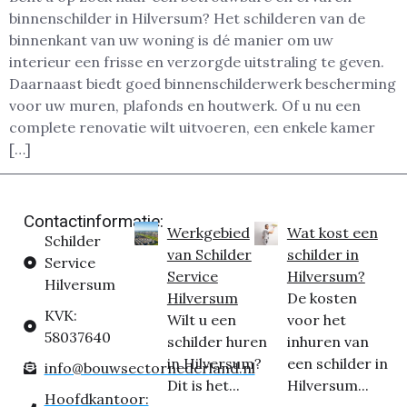
binnenschilder in Hilversum? Het schilderen van de
binnenkant van uw woning is dé manier om uw
interieur een frisse en verzorgde uitstraling te geven.
Daarnaast biedt goed binnenschilderwerk bescherming
voor uw muren, plafonds en houtwerk. Of u nu een
complete renovatie wilt uitvoeren, een enkele kamer
[…]
Contactinformatie:
Werkgebied
Wat kost een
Schilder
van Schilder
schilder in
Service
Service
Hilversum?
Hilversum
Hilversum
De kosten
KVK:
Wilt u een
voor het
58037640
schilder huren
inhuren van
in Hilversum?
een schilder in
info@bouwsectornederland.nl
Dit is het...
Hilversum...
Hoofdkantoor: