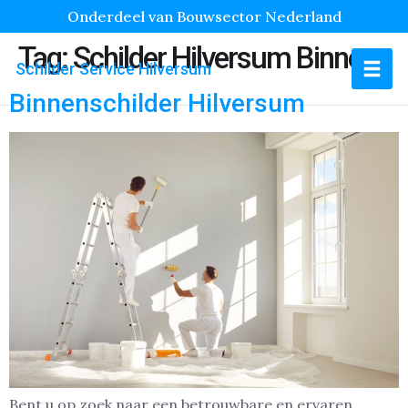
Onderdeel van Bouwsector Nederland
Tag:
Schilder Hilversum Binnen
Schilder Service Hilversum
Binnenschilder Hilversum
Bent u op zoek naar een betrouwbare en ervaren