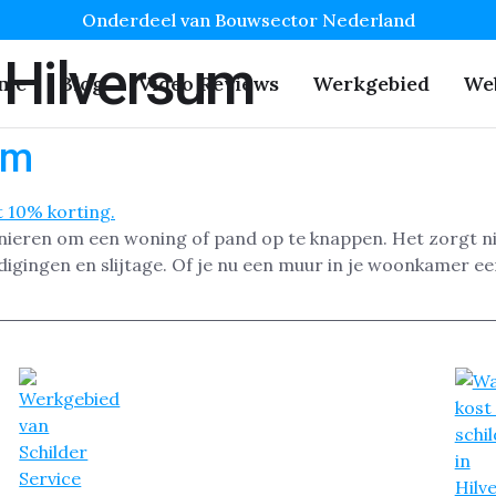
Onderdeel van Bouwsector Nederland
 Hilversum
me
Blog
Video Reviews
Werkgebied
We
um
nieren om een woning of pand op te knappen. Het zorgt niet
ingen en slijtage. Of je nu een muur in je woonkamer een 