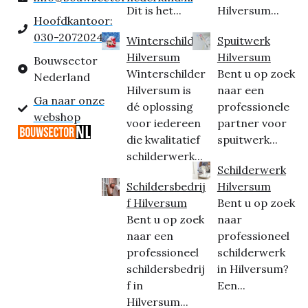
Dit is het...
Hilversum...
Hoofdkantoor:
030-2072024
Winterschilder
Spuitwerk
Hilversum
Hilversum
Bouwsector
Winterschilder
Bent u op zoek
Nederland
Hilversum is
naar een
Ga naar onze
dé oplossing
professionele
webshop
voor iedereen
partner voor
die kwalitatief
spuitwerk...
schilderwerk...
Schilderwerk
Schildersbedrij
Hilversum
f Hilversum
Bent u op zoek
Bent u op zoek
naar
naar een
professioneel
professioneel
schilderwerk
schildersbedrij
in Hilversum?
f in
Een...
Hilversum...