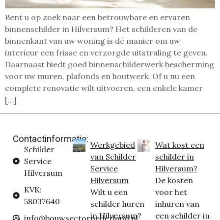
Bent u op zoek naar een betrouwbare en ervaren
binnenschilder in Hilversum? Het schilderen van de
binnenkant van uw woning is dé manier om uw
interieur een frisse en verzorgde uitstraling te geven.
Daarnaast biedt goed binnenschilderwerk bescherming
voor uw muren, plafonds en houtwerk. Of u nu een
complete renovatie wilt uitvoeren, een enkele kamer
[…]
Contactinformatie:
Werkgebied
Wat kost een
Schilder
van Schilder
schilder in
Service
Service
Hilversum?
Hilversum
Hilversum
De kosten
KVK:
Wilt u een
voor het
58037640
schilder huren
inhuren van
in Hilversum?
een schilder in
info@bouwsectornederland.nl