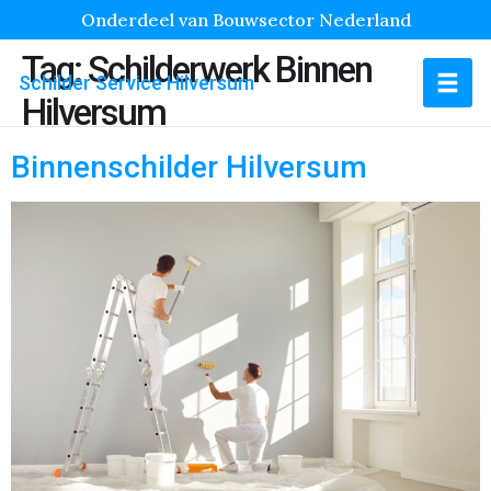
Onderdeel van Bouwsector Nederland
Tag:
Schilderwerk Binnen
Schilder Service Hilversum
Hilversum
Binnenschilder Hilversum