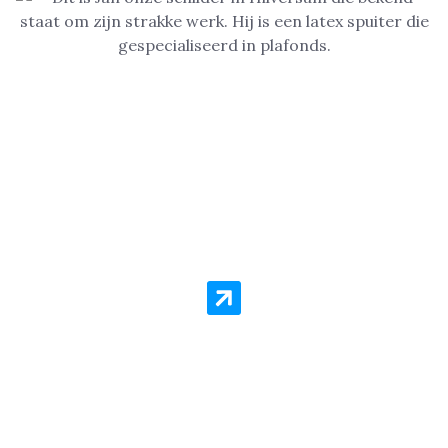
Woning in Hilversum laten
Sauzen of Spuiten?
Schilder Service Hilversum staat voor kwaliteit en
goedkope prijzen per vierkante meter. Er is geen
schilderklus die we niet aannemen! Zelfs als het gaat