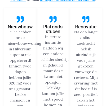
Nieuwbouw
Plafonds
Renovatie
stucen
Jullie hebben
Na een lange
In eerste
onze
online
instantie
nieuwbouwwoning
zoektocht
hadden wij
in Hilversum
heb ik
een andere
super strak
uiteindelijk
schildersbedrijf
opgeleverd!
voor jullie
in gehuurd
Binnen twee
gekozen
maar deze
dagen
vanwege de
kwam niet
hebben jullie
reviews. Mijn
opdagen.
320 m2 voor
ervaring met
Gelukkig
ons gesaust.
dit bedrijf is
kunnen jullie
Leuke
zeer positief.
met spoed
mensen en
Ik kan het
komen en
een
iedereen