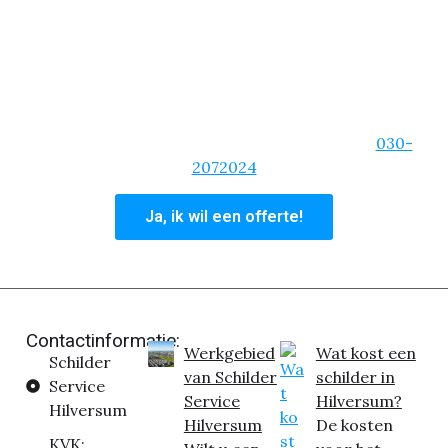
om een spoedklus, dan kun je rekenen op onze
schilders!
We zijn van de korte lijnen, een heldere
communicatie en zullen altijd bereikbaar zijn. Ben je
overtuigd van onze schildersdiensten? Vraag dan
een offerte aan of bel ons hoofdkantoor op:
030-
2072024
Ja, ik wil een offerte!
Contactinformatie:
Werkgebied
Wat kost een
Schilder
van Schilder
schilder in
Service
Service
Hilversum?
Hilversum
Hilversum
De kosten
KVK: