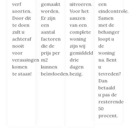
verf
gemaakt
uitvoeren.
een
soorten.
worden.
Voor het
eindcontrole.
Door dit
Er zijn
sauzen
Samen
te doen
een
van een
met de
zult u
aantal
complete
behanger
achteraf
factoren
woning
loopt u
nooit
die de
zijn wij
de
voor
prijs per
gemiddeld
woning
verassingen
m2
drie
na. Bent
komen
kunnen
dagen
u
te staan!
beïnvloeden.
bezig.
tevreden?
Dan
betaald
u pas de
resterende
50
procent.