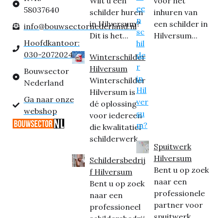
Wilt u een
voor het
58037640
schilder huren
inhuren van
in Hilversum?
een schilder in
info@bouwsectornederland.nl
Dit is het...
Hilversum...
Hoofdkantoor:
030-2072024
Winterschilder
Hilversum
Bouwsector
Winterschilder
Nederland
Hilversum is
Ga naar onze
dé oplossing
webshop
voor iedereen
die kwalitatief
schilderwerk...
Spuitwerk
Hilversum
Schildersbedrij
Bent u op zoek
f Hilversum
naar een
Bent u op zoek
professionele
naar een
partner voor
professioneel
spuitwerk...