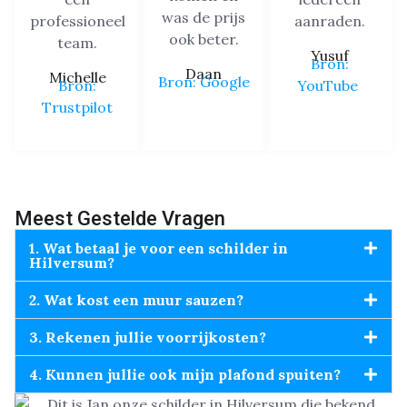
was de prijs
professioneel
aanraden.
ook beter.
team.
Yusuf
Bron:
Daan
Michelle
Bron: Google
Bron:
YouTube
Trustpilot
Meest Gestelde Vragen
1. Wat betaal je voor een schilder in
Hilversum?
2. Wat kost een muur sauzen?
3. Rekenen jullie voorrijkosten?
4. Kunnen jullie ook mijn plafond spuiten?