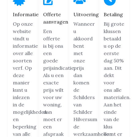
Informatie
Offerte
Uitvoering
Betaling
aanvragen
Op onze
Wanneer
Bij grote
website
Een
u
klussen
vindt u
offerte
akkoord
betaald
informatie
is bij ons
bent
u op de
over alle
een
met
eerste
soorten
goede
onze
dag 50%
verf. Op
prijsindicatie.
prijs
aan. Dit
deze
Als u een
dan
dekt
manier
exacte
komen
voor
kunt u
prijs wilt
de
ons alle
inlezen
voor uw
Schilders
materialen.
in de
woning,
van
Aan het
mogelijkheden
dan
Schilder
einde
en
moet er
Hilversum
van de
beperking
een
de
klus
van alle
afspraak
werkzaamheden
komt er