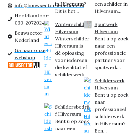
in Hilversum?
een schilder in
info@bouwsectornederland.nl
Dit is het...
Hilversum...
Hoofdkantoor:
030-2072024
Winterschilder
Spuitwerk
Hilversum
Hilversum
Bouwsector
Winterschilder
Bent u op zoek
Nederland
Hilversum is
naar een
Ga naar onze
dé oplossing
professionele
webshop
voor iedereen
partner voor
die kwalitatief
spuitwerk...
schilderwerk...
Schilderwerk
Hilversum
Bent u op zoek
naar
Schildersbedrij
professioneel
f Hilversum
schilderwerk
Bent u op zoek
in Hilversum?
naar een
Een...