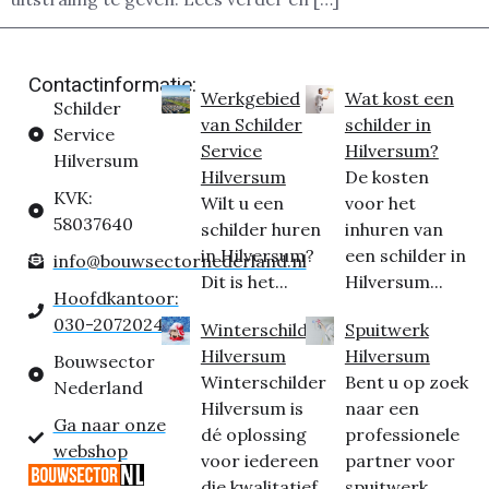
Contactinformatie:
Werkgebied
Wat kost een
Schilder
van Schilder
schilder in
Service
Service
Hilversum?
Hilversum
Hilversum
De kosten
KVK:
Wilt u een
voor het
58037640
schilder huren
inhuren van
in Hilversum?
een schilder in
info@bouwsectornederland.nl
Dit is het...
Hilversum...
Hoofdkantoor:
030-2072024
Winterschilder
Spuitwerk
Hilversum
Hilversum
Bouwsector
Winterschilder
Bent u op zoek
Nederland
Hilversum is
naar een
Ga naar onze
dé oplossing
professionele
webshop
voor iedereen
partner voor
die kwalitatief
spuitwerk...