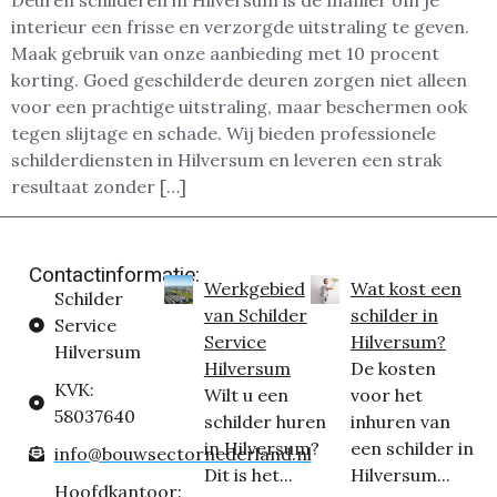
Deuren schilderen in Hilversum is dé manier om je
interieur een frisse en verzorgde uitstraling te geven.
Maak gebruik van onze aanbieding met 10 procent
korting. Goed geschilderde deuren zorgen niet alleen
voor een prachtige uitstraling, maar beschermen ook
tegen slijtage en schade. Wij bieden professionele
schilderdiensten in Hilversum en leveren een strak
resultaat zonder […]
Contactinformatie:
Werkgebied
Wat kost een
Schilder
van Schilder
schilder in
Service
Service
Hilversum?
Hilversum
Hilversum
De kosten
KVK:
Wilt u een
voor het
58037640
schilder huren
inhuren van
in Hilversum?
een schilder in
info@bouwsectornederland.nl
Dit is het...
Hilversum...
Hoofdkantoor: