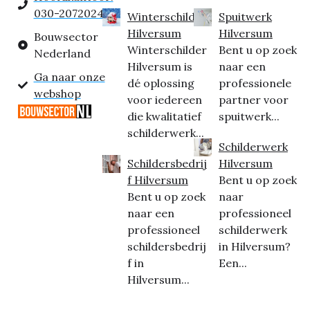
030-2072024
Winterschilder
Spuitwerk
Hilversum
Hilversum
Bouwsector
Winterschilder
Bent u op zoek
Nederland
Hilversum is
naar een
Ga naar onze
dé oplossing
professionele
webshop
voor iedereen
partner voor
die kwalitatief
spuitwerk...
schilderwerk...
Schilderwerk
Schildersbedrij
Hilversum
f Hilversum
Bent u op zoek
Bent u op zoek
naar
naar een
professioneel
professioneel
schilderwerk
schildersbedrij
in Hilversum?
f in
Een...
Hilversum...