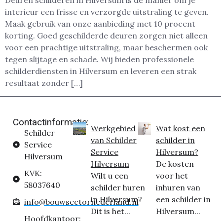
Deuren schilderen in Hilversum is dé manier om je
interieur een frisse en verzorgde uitstraling te geven.
Maak gebruik van onze aanbieding met 10 procent
korting. Goed geschilderde deuren zorgen niet alleen
voor een prachtige uitstraling, maar beschermen ook
tegen slijtage en schade. Wij bieden professionele
schilderdiensten in Hilversum en leveren een strak
resultaat zonder […]
Contactinformatie:
Werkgebied
Wat kost een
Schilder
van Schilder
schilder in
Service
Service
Hilversum?
Hilversum
Hilversum
De kosten
KVK:
Wilt u een
voor het
58037640
schilder huren
inhuren van
in Hilversum?
een schilder in
info@bouwsectornederland.nl
Dit is het...
Hilversum...
Hoofdkantoor: