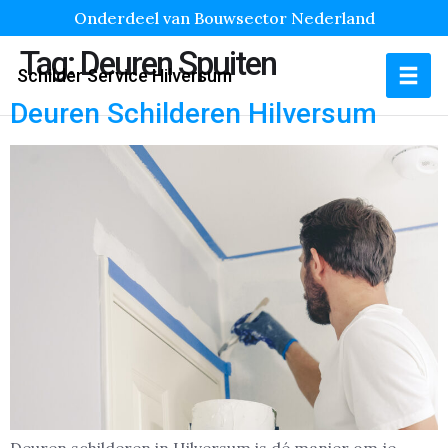
Onderdeel van Bouwsector Nederland
Tag:
Deuren Spuiten
Schilder Service Hilversum
Deuren Schilderen Hilversum