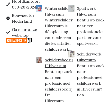
Hoofdkantoor:
030-2072024
Winterschilder
Spuitwerk
Hilversum
Hilversum
Bouwsector
Winterschilder
Bent u op zoek
Nederland
Hilversum is
naar een
Ga naar onze
dé oplossing
professionele
webshop
voor iedereen
partner voor
die kwalitatief
spuitwerk...
schilderwerk...
Schilderwerk
Schildersbedrij
Hilversum
f Hilversum
Bent u op zoek
Bent u op zoek
naar
naar een
professioneel
professioneel
schilderwerk
schildersbedrij
in Hilversum?
f in
Een...
Hilversum...