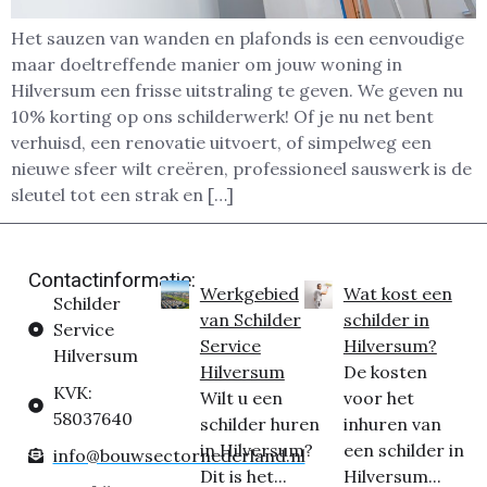
Het sauzen van wanden en plafonds is een eenvoudige
maar doeltreffende manier om jouw woning in
Hilversum een frisse uitstraling te geven. We geven nu
10% korting op ons schilderwerk! Of je nu net bent
verhuisd, een renovatie uitvoert, of simpelweg een
nieuwe sfeer wilt creëren, professioneel sauswerk is de
sleutel tot een strak en […]
Contactinformatie:
Werkgebied
Wat kost een
Schilder
van Schilder
schilder in
Service
Service
Hilversum?
Hilversum
Hilversum
De kosten
KVK:
Wilt u een
voor het
58037640
schilder huren
inhuren van
in Hilversum?
een schilder in
info@bouwsectornederland.nl
Dit is het...
Hilversum...