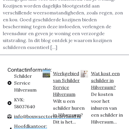
Kozijnen worden dagelijks blootgesteld aan
verschillende weersomstandigheden, zoals regen, zon
en kou. Goed geschilderde kozijnen bieden
bescherming tegen deze invloeden, verlengen de
levensduur en geven je woning een verzorgde
uitstraling. In dit blog ontdek je waarom kozijnen
schilderen essentieel […]
Contactinformatie:
Werkgebied
Wat kost een
Schilder
van Schilder
schilder in
Service
Service
Hilversum?
Hilversum
Hilversum
De kosten
KVK:
Wilt u een
voor het
58037640
schilder huren
inhuren van
in Hilversum?
een schilder in
info@bouwsectornederland.nl
Dit is het...
Hilversum...
Hoofdkantoor: