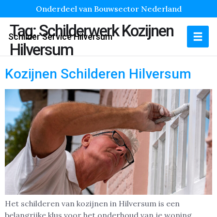
Onderdeel van Bouwsector Nederland
Tag:
Schilderwerk Kozijnen
Schilder Service Hilversum
Hilversum
Kozijnen Schilderen Hilversum
Het schilderen van kozijnen in Hilversum is een
belangrijke klus voor het onderhoud van je woning.