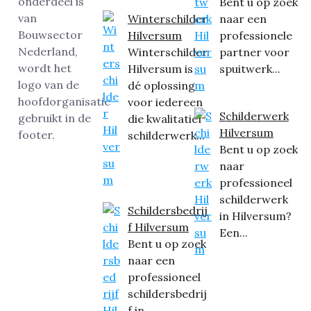
Bent u op zoek
Winterschilder
naar een
Hilversum
professionele
Winterschilder
partner voor
Hilversum is
spuitwerk...
dé oplossing
voor iedereen
Schilderwerk
die kwalitatief
Hilversum
schilderwerk...
Bent u op zoek
naar
professioneel
schilderwerk
Schildersbedrij
in Hilversum?
f Hilversum
Een...
Bent u op zoek
naar een
professioneel
schildersbedrij
f in