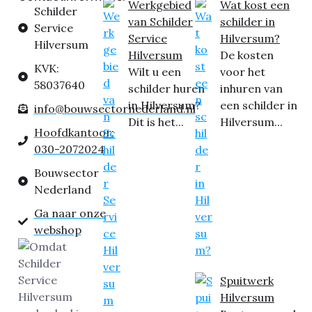
Werkgebied
Wat kost een
Schilder
van Schilder
schilder in
Service
Service
Hilversum?
Hilversum
Hilversum
De kosten
KVK:
Wilt u een
voor het
58037640
schilder huren
inhuren van
in Hilversum?
een schilder in
info@bouwsectornederland.nl
Dit is het...
Hilversum...
Hoofdkantoor:
030-2072024
Bouwsector
Nederland
Ga naar onze
webshop
Spuitwerk
Hilversum