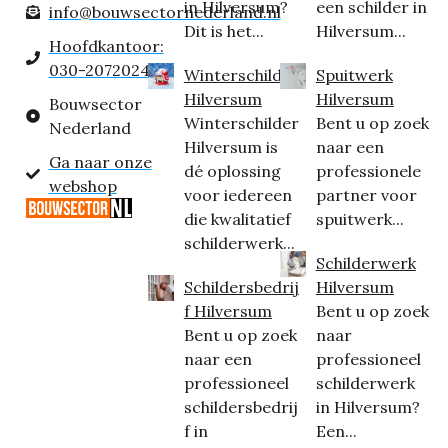
in Hilversum?
een schilder in
info@bouwsectornederland.nl
Dit is het...
Hilversum...
Hoofdkantoor:
030-2072024
Winterschilder
Spuitwerk
Hilversum
Hilversum
Bouwsector
Winterschilder
Bent u op zoek
Nederland
Hilversum is
naar een
Ga naar onze
dé oplossing
professionele
webshop
voor iedereen
partner voor
die kwalitatief
spuitwerk...
schilderwerk...
Schilderwerk
Schildersbedrij
Hilversum
f Hilversum
Bent u op zoek
Bent u op zoek
naar
naar een
professioneel
professioneel
schilderwerk
schildersbedrij
in Hilversum?
f in
Een...