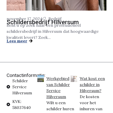
november 17, 2024
Bedrijf
Schildersbedrijf Hilversum
Bent u op zoek naar een professioneel
schildersbedrijf in Hilversum dat hoogwaardige
kwaliteit levert? Zoek...
Lees meer
Contactinformatie:
Werkgebied
Wat kost een
Schilder
van Schilder
schilder in
Service
Service
Hilversum?
Hilversum
Hilversum
De kosten
KVK:
Wilt u een
voor het
58037640
schilder huren
inhuren van